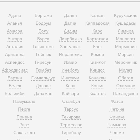
Адана
Бергама
Далян
Калкан
Курукасиле
Аланья
Бодрум
Датча
Каппадокия
Кушадасы
Амасра
Болу
Дидим
Карс
Лимира
Анкара
Бурса
Диярбакыр
Карталкая
Манавгат
Анталия
Газиантеп
Зонгулдак
Каш
Мармарис
Ариканда
Гейнюк
Иераполис
Кемер
Мерсин
Аспендос
Гиресун
Измир
Кизилот
Мерсинчик
Афродисиас
Гюмбет
Инеболу
Книдос
Милет
Бартин
Гюмюльдур
Инжекум
Конаклы
Обагол
Белек
Даврас
Кавн
Конья
Олимпос
Бельдиби
Даламан
Кайсери
Ксантос
Паландокен
Памуккале
Стамбул
Фатса
Перге
Тарсус
Фетхие
Приена
Текирова
Финике
Ризе
Термессос
Чамьюва
Саклыкент
Тиреболу
Чешме