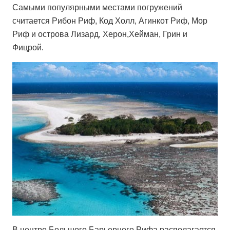
Самыми популярными местами погружений
считается Рибон Риф, Код Холл, Агинкот Риф, Мор
Риф и острова Лизард, Херон,Хейман, Грин и
Фицрой.
В центре Большого Барьерного Рифа располагается