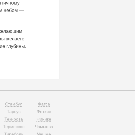
нтичному
ым небом —
 желающим
вы желаете
ие глубины.
Стамбул
Фатса
Тарсус
Фетхие
Текирова
Финике
Термессос
Чамьюва
Тиреболу
Чешме