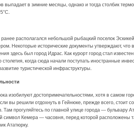
ов выпадает в зимние месяцы, однако и тогда столбик терм
5°С.
 ранее располагался небольшой рыбацкий поселок Эскикей
ом. Некоторые исторические документы утверждают, что 
ния здесь был город Идрас. Как курорт город стал известен
о столетия, когда сюда начали поступать иностранные инве
азвитие туристической инфраструктуры.
льности
юка изобилуют достопримечательностями, хотя в самом гор
Если вы решили отдохнуть в Гейнюке, прежде всего, стоит 
р. Там прогуляйтесь по главной улице города — бульвару А
й символ Кемера — часовня, перед которой расположены 
ик Ататюрку.