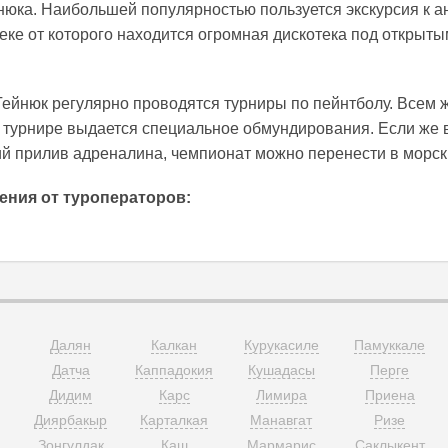
нюка. Наибольшей популярностью пользуется экскурсия к а
еке от которого находится огромная дискотека под открыт
Гейнюк регулярно проводятся турниры по пейнтболу. Всем
в турнире выдается специальное обмундирования. Если же 
й прилив адреналина, чемпионат можно перенести в морск
ения от туроператоров:
Далян
Калкан
Курукасиле
Памуккале
Датча
Каппадокия
Кушадасы
Перге
Дидим
Карс
Лимира
Приена
Диярбакыр
Карталкая
Манавгат
Ризе
п
Зонгулдак
Каш
Мармарис
Саклыкент