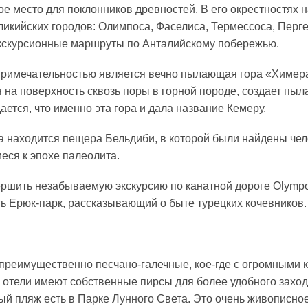
е место для поклонников древностей. В его окрестностях 
ликийских городов: Олимпоса, Фаселиса, Термессоса, Перге
кскурсионные маршруты по Анталийскому побережью.
римечательностью является вечно пылающая гора «Химера»
на поверхность сквозь поры в горной породе, создает пы
ется, что именно эта гора и дала название Кемеру.
ка находится пещера Бельдиби, в которой были найдены че
еся к эпохе палеолита.
ршить незабываемую экскурсию по канатной дороге Olympos 
ть Ерюк-парк, рассказывающий о быте турецких кочевников.
преимущественно песчано-галечные, кое-где с огромными
 отели имеют собственные пирсы для более удобного захода
й пляж есть в Парке Лунного Света. Это очень живописное