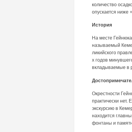
количество осадк
опускается ниже +
История
На месте Гейнюка
называемый Кемер
ликийского правле
х годов минувшег
вкладываемые в р
Достопримечате
Окрестности Гейн
практически нет. 
экскурсию в Кеме
находится главны
фонтаны и памятн