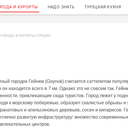
РОДА И КУРОРТЫ
НАДО ЗНАТЬ
ТУРЕЦКАЯ КУХНЯ
ГОРОДА И КУРОРТЫ ТУРЦИИ
ный городок Гейнюк (Goynuk) считается саттелитом популя
о он находится всего в 7 км. Однако это не совсем так. Гейн
енности, привлекающие сюда туристов. Город лежит у под
дходя к морскому побережью, образуют скалистые обрывы и 
 гранатовых и апельсиновых деревьев, сосен и кипарисов. 
отлично развитую инфраструктуру: множество современных
звлекательных центров.