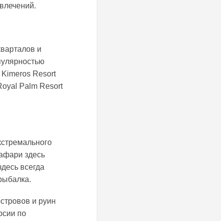
влечений.
кварталов и
пулярностью
 Kimeros Resort
Royal Palm Resort
кстремального
афари здесь
здесь всегда
рыбалка.
стровов и руин
рсии по