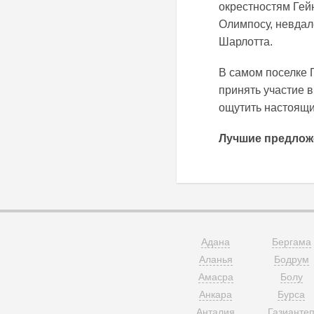
окрестностям Гей
Олимпосу, невдал
Шарлотта.
В самом поселке 
принять участие 
ощутить настоящи
Лучшие предлож
Адана
Бергама
Аланья
Бодрум
Амасра
Болу
Анкара
Бурса
Анталия
Газианте