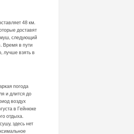
ставляет 48 км.
которые доставят
олмуш, следующий
. Время в пути
, лучше взять в
аркая погода
я и длится до
риод воздух
вгуста в Гейнюке
го отдыха.
ушу, здесь нет
аксимальное