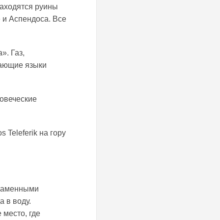
находятся руины
 и Аспендоса. Все
. Газ,
лающие языки
ловеческие
Teleferik на гору
 каменными
 в воду.
 место, где