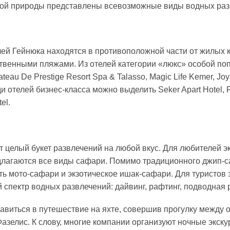
ой природы представлены всевозможные виды водных раз
ей Гейнюка находятся в противоположной части от жилых 
твенными пляжами. Из отелей категории «люкс» особой по
teau De Prestige Resort Spa & Talasso, Magic Life Kemer, Joy
ди отелей бизнес-класса можно выделить Seker Apart Hotel, 
el.
т целый букет развлечений на любой вкус. Для любителей э
длагаются все виды сафари. Помимо традиционного джип-с
ь мото-сафари и экзотическое ишак-сафари. Для туристов 
 спектр водных развлечений: дайвинг, рафтинг, подводная 
авиться в путешествие на яхте, совершив прогулку между о
азелис. К слову, многие компании организуют ночные экску