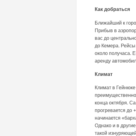
Как добраться
Ближайший к город
Прибыв в аэропор
вас до центральн
до Кемера. Рейсы
около получаса. 
аренду автомобил
Климат
Климат в Гейнюке
преимущественно 
конца октября. С
прогревается до +
начинается «барх
Однако и в други
такой изнуряющей