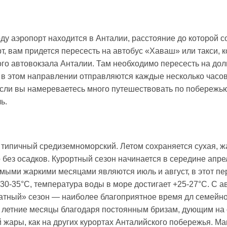
у аэропорт находится в Анталии, расстояние до которой со
т, вам придется пересесть на автобус «Хаваш» или такси, 
ого автовокзала Анталии. Там необходимо пересесть на д
 в этом направлении отправляются каждые несколько часов
Если вы намереваетесь много путешествовать по побережью
ь.
 типичный средиземноморский. Летом сохраняется сухая, ж
без осадков. Курортный сезон начинается в середине апрел
амыми жаркими месяцами являются июль и август, в этот пе
30-35°С, температура воды в море достигает +25-27°С. С а
атный» сезон — наиболее благоприятное время дл семейно
е летние месяцы благодаря постоянным бризам, дующим на с
 жары, как на других курортах Анталийского побережья. М