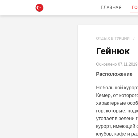
ГЛАВНАЯ
ГО
/
ОТДЫХ В ТУРЦИИ
Гейнюк
Обновлено
07.11.2019
Расположение
Небольшой курорт
Кемер, от которог
характерные особ
гор, которые, по
утопает в зелени
курорт, имеющий 
клубов, кафе и ра