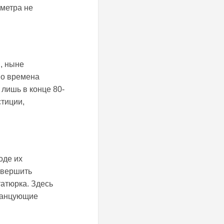
ометра не
, ныне
во времена
 лишь в конце 80-
стиции,
оде их
совершить
татюрка. Здесь
танцующие