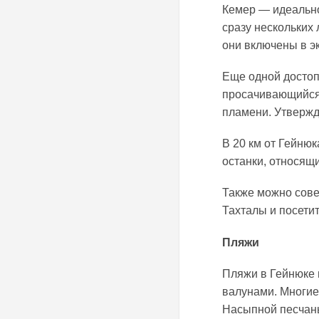
Кемер — идеально
сразу нескольких 
они включены в э
Еще одной достоп
просачивающийся 
пламени. Утвержда
В 20 км от Гейню
останки, относящи
Также можно сове
Тахталы и посети
Пляжи
Пляжи в Гейнюке 
валунами. Многие
Насыпной песчаны