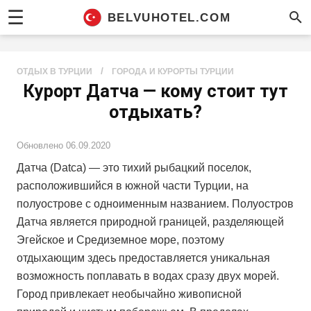
☰
BELVUHOTEL.COM
/
ОТДЫХ В ТУРЦИИ
ГОРОДА И КУРОРТЫ ТУРЦИИ
Курорт Датча — кому стоит тут
отдыхать?
Обновлено
06.09.2020
Датча (Datca) — это тихий рыбацкий поселок,
расположившийся в южной части Турции, на
полуострове с одноименным названием. Полуостров
Датча является природной границей, разделяющей
Эгейское и Средиземное море, поэтому
отдыхающим здесь предоставляется уникальная
возможность поплавать в водах сразу двух морей.
Город привлекает необычайно живописной