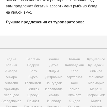
вам предложат богатый ассортимент рыбных блюд
на любой вкус.
Лучшие предложения от туроператоров:
Адана
Бергама
Далян
Калкан
Курукасиле
Аланья
Бодрум
Датча
Каппадокия
Кушадасы
Амасра
Болу
Дидим
Карс
Лимира
Анкара
Бурса
Диярбакыр
Карталкая
Манавгат
Анталия
Газиантеп
Зонгулдак
Каш
Мармарис
Ариканда
Гейнюк
Иераполис
Кемер
Мерсин
Аспендос
Гиресун
Измир
Кизилот
Мерсинчик
Афродисиас
Гюмбет
Инеболу
Книдос
Милет
Бартин
Гюмюльдур
Инжекум
Конаклы
Обагол