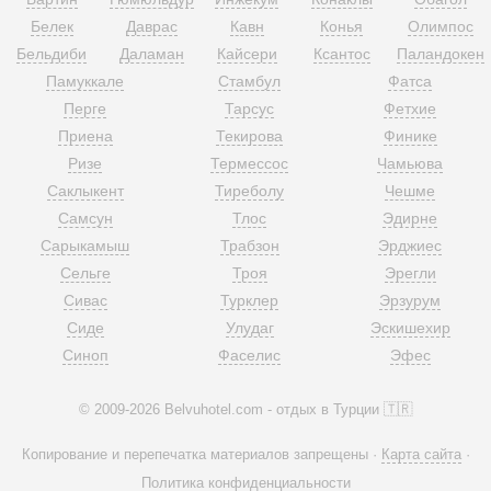
Белек
Даврас
Кавн
Конья
Олимпос
Бельдиби
Даламан
Кайсери
Ксантос
Паландокен
Памуккале
Стамбул
Фатса
Перге
Тарсус
Фетхие
Приена
Текирова
Финике
Ризе
Термессос
Чамьюва
Саклыкент
Тиреболу
Чешме
Самсун
Тлос
Эдирне
Сарыкамыш
Трабзон
Эрджиес
Сельге
Троя
Эрегли
Сивас
Турклер
Эрзурум
Сиде
Улудаг
Эскишехир
Синоп
Фаселис
Эфес
© 2009-2026 Belvuhotel.com - отдых в Турции 🇹🇷
Копирование и перепечатка материалов запрещены ·
Карта сайта
·
Политика конфиденциальности