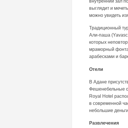
внутренний зал п
выглядит и мечет
можно увидеть из
Традиционный ту
Али-паша (Yavasca
которых неповтор
мраморный фонтан
арабесками и ба
Отели
В Адане присутств
Фешенебельные оте
Royal Hotel расп
в современной час
небольшие деньги
Развлечения