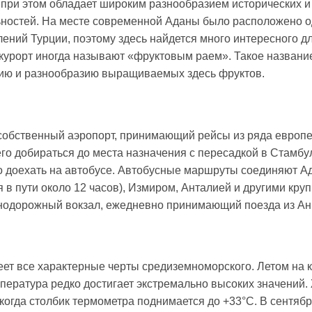
 при этом обладает широким разнообразием исторических 
ностей. На месте современной Аданы было расположено о
ений Турции, поэтому здесь найдется много интересного д
 курорт иногда называют «фруктовым раем». Такое названи
ию и разнообразию выращиваемых здесь фруктов.
собственный аэропорт, принимающий рейсы из ряда европе
го добираться до места назначения с пересадкой в Стамбу
 доехать на автобусе. Автобусные маршруты соединяют Ад
 в пути около 12 часов), Измиром, Анталией и другими кру
нодорожный вокзал, ежедневно принимающий поезда из Ан
ет все характерные черты средиземноморского. Летом на к
мпература редко достигает экстремально высоких значений.
 когда столбик термометра поднимается до +33°С. В сентяб