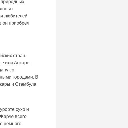
и природных
дно из
ля любителей
е он приобрел
йских стран.
ле или Анкаре.
ану со
пными городами. В
кары и Стамбула.
урорте сухо и
 Жарче всего
ре немного