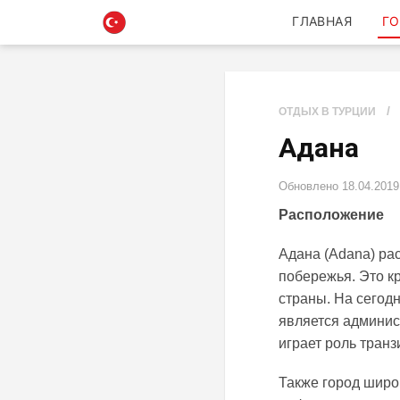
ГЛАВНАЯ
ГО
/
ОТДЫХ В ТУРЦИИ
Адана
Обновлено
18.04.2019
Расположение
Адана (Adana) рас
побережья. Это к
страны. На сегод
является админис
играет роль транз
Также город широк