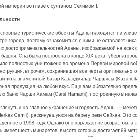
й империи во главе с султаном Селимом I.
льности
основные туристические объекты Аданы находятся на улице
тре города, поэтому ознакомиться с ними не оставляет ника
ых достопримечательностей Аданы, изображаемой на всех о
 башня. Она была построена в конце XIX века губернаторо
было полностью уничтожено во времена Первой мировой в
нструкция, впрочем, сохранившая все черты оригинального
йти на знаменитый базар Казанджилар Чаршисы (Kazancilar 
рная продукция на любой вкус. Еще вам обязательно предл
ую баню Чарши Хамам (Carsi Hamami), построенную в начал
глянуть и на главное украшение и гордость Аданы — мече
Merkez Camii), раскинувшуюся на берегу реки Сейхан. Это 
денное в 1998 году. Однако оно поражает не возрастом, а 
ь имеет шесть минаретов, высота которых достигает 99 ме