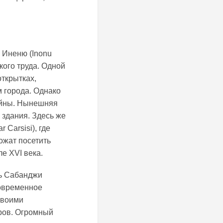
 Иненю (Inonu
кого труда. Одной
ткрытках,
м города. Однако
ойны. Нынешняя
 здания. Здесь же
Carsisi), где
ожат посетить
е XVI века.
ть Сабанджи
современное
своими
тров. Огромный