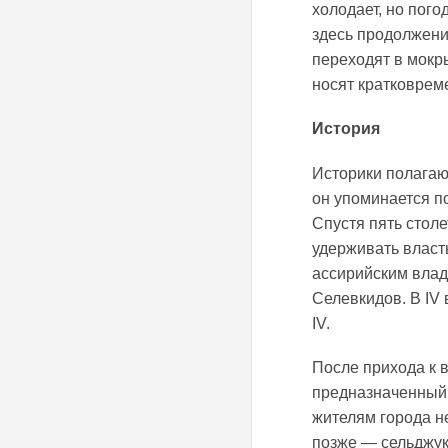
холодает, но пог
здесь продолжени
переходят в мокры
носят кратковрем
История
Историки полагают
он упоминается п
Спустя пять столе
удерживать власт
ассирийским влад
Селевкидов. В IV 
IV.
После прихода к 
предназначенный 
жителям города н
позже — сельджуки