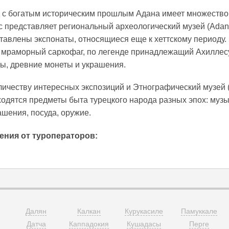
д с богатым историческим прошлым Адана имеет множество
 представляет региональный археологический музей (Adana 
ставлены экспонаты, относящиеся еще к хеттскому периоду.
 мраморный саркофаг, по легенде принадлежащий Ахиллесу
ы, древние монеты и украшения.
оличеству интересных экспозиций и Этнографический музей 
аходятся предметы быта турецкого народа разных эпох: муз
ашения, посуда, оружие.
ения от туроператоров:
Далян
Калкан
Курукасиле
Памуккале
Датча
Каппадокия
Кушадасы
Перге