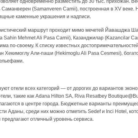
озволяет одновременно разместить до 30 тыс. прихожан. В
ь Саманверен (Samanveren Camii), построенная в XV веке. 
ящные каменные украшения и надписи.
ристический маршрут проходит мимо мечетей Йавашджа Ш
 Sahin Mehmet Ali Pasa Camii), Казанджилар (Kazancilar Ca
има по-своему. К списку известных достопримечательностей
 Хекимоглу Али-паши (Hekimoglu Ali Pasa Cesmesi), бога
рельефами.
уют отели всех категорий — от дорогих до вариантов эконо
ли, такие как Adana Hilton SA, Riva Resatbey Boutique@Bus
олагаются в центре города. Бюджетные варианты преимуще
ти Аданы, среди них можно отметить Sedef и Inci Hotel, кот
 предлагают отличный уровень сервиса.