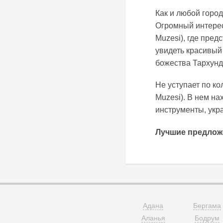
Как и любой горо
Огромный интерес
Muzesi), где пред
увидеть красивый
божества Тархунд
Не уступает по к
Muzesi). В нем н
инструменты, укр
Лучшие предлож
Адана
Бергама
Аланья
Бодрум