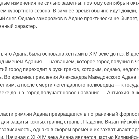
одные изменения не сильно заметны, поэтому сентябрь и ок
ем курортного сезона. В зимнее время обычно идут дожди,
й снег. Однако заморозков в Адане практически не бывает,
енный характер.
, что Адана была основана хеттами в XIV веке до н.э. В др
од именем Адания — названием, которое город получил в че
тий город переходит в руки греков, которым, однако, недолг
ь. Во времена правления Александра Македонского Адана 
ениям, а после смерти легендарного полководца — к госуд
веке до н.э. город получает новое название — Антиохия, в 
власти римлян Адана превращается в пограничный форпост
для защиты южных границ страны. Падение Византийской 
езависимость, однако в скором времени их захватывают ара
. Начиная с XII-XIV века Адана является частью Киликийск