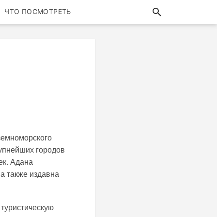
ЧТО ПОСМОТРЕТЬ
иземноморского
рупнейших городов
ек. Адана
а также издавна
 туристическую