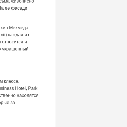
есьма живописно
На ее фасаде
ахин Мехмеда
mii) каждая из
 относится и
то украшенный
м класса.
iness Hotel, Park
ственно находятся
орые за