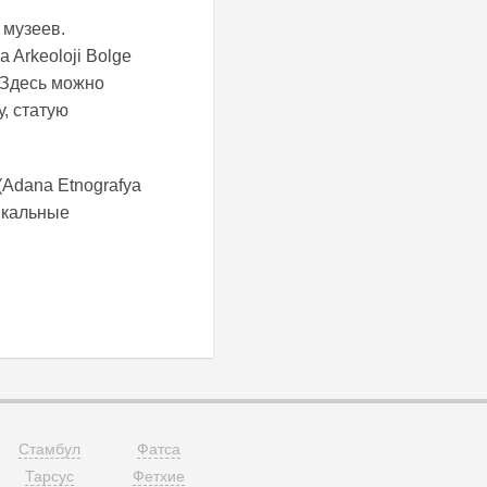
 музеев.
Arkeoloji Bolge
 Здесь можно
, статую
(Adana Etnografya
ыкальные
Стамбул
Фатса
Тарсус
Фетхие