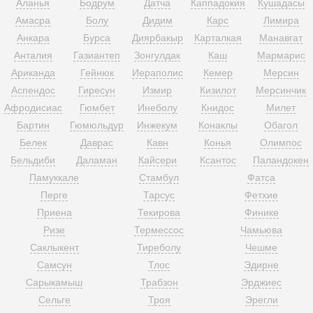
Аланья
Бодрум
Датча
Каппадокия
Кушадасы
Амасра
Болу
Дидим
Карс
Лимира
Анкара
Бурса
Диярбакыр
Карталкая
Манавгат
Анталия
Газиантеп
Зонгулдак
Каш
Мармарис
Ариканда
Гейнюк
Иераполис
Кемер
Мерсин
Аспендос
Гиресун
Измир
Кизилот
Мерсинчик
Афродисиас
Гюмбет
Инеболу
Книдос
Милет
Бартин
Гюмюльдур
Инжекум
Конаклы
Обагол
Белек
Даврас
Кавн
Конья
Олимпос
Бельдиби
Даламан
Кайсери
Ксантос
Паландокен
Памуккале
Стамбул
Фатса
Перге
Тарсус
Фетхие
Приена
Текирова
Финике
Ризе
Термессос
Чамьюва
Саклыкент
Тиреболу
Чешме
Самсун
Тлос
Эдирне
Сарыкамыш
Трабзон
Эрджиес
Сельге
Троя
Эрегли