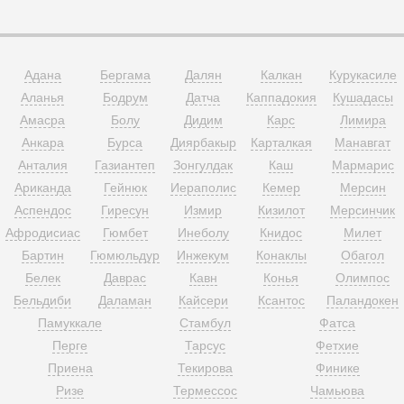
Адана
Бергама
Далян
Калкан
Курукасиле
Аланья
Бодрум
Датча
Каппадокия
Кушадасы
Амасра
Болу
Дидим
Карс
Лимира
Анкара
Бурса
Диярбакыр
Карталкая
Манавгат
Анталия
Газиантеп
Зонгулдак
Каш
Мармарис
Ариканда
Гейнюк
Иераполис
Кемер
Мерсин
Аспендос
Гиресун
Измир
Кизилот
Мерсинчик
Афродисиас
Гюмбет
Инеболу
Книдос
Милет
Бартин
Гюмюльдур
Инжекум
Конаклы
Обагол
Белек
Даврас
Кавн
Конья
Олимпос
Бельдиби
Даламан
Кайсери
Ксантос
Паландокен
Памуккале
Стамбул
Фатса
Перге
Тарсус
Фетхие
Приена
Текирова
Финике
Ризе
Термессос
Чамьюва