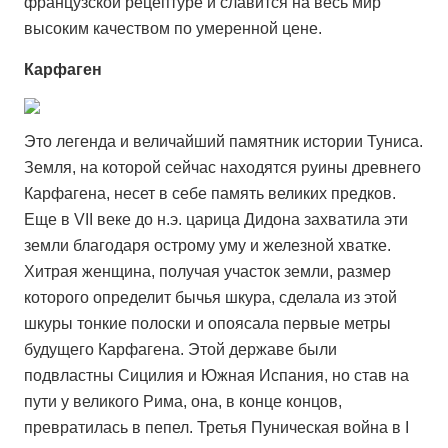
французской рецептуре и славится на весь мир
высоким качеством по умеренной цене.
Карфаген
Это легенда и величайший памятник истории Туниса.
Земля, на которой сейчас находятся руины древнего
Карфагена, несет в себе память великих предков.
Еще в VII веке до н.э. царица Дидона захватила эти
земли благодаря острому уму и железной хватке.
Хитрая женщина, получая участок земли, размер
которого определит бычья шкура, сделала из этой
шкуры тонкие полоски и опоясала первые метры
будущего Карфагена. Этой державе были
подвластны Сицилия и Южная Испания, но став на
пути у великого Рима, она, в конце концов,
превратилась в пепел. Третья Пуническая война в I