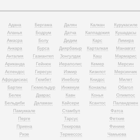
Адана
Бергама
Далян
Калкан
Курукасиле
Аланья
Бодрум
Датча
Каппадокия
Кушадасы
Амасра
Болу
Дидим
Карс
Лимира
Анкара
Бурса
Диярбакыр
Карталкая
Манавгат
Анталия
Газиантеп
Зонгулдак
Каш
Мармарис
Ариканда
Гейнюк
Иераполис
Кемер
Мерсин
Аспендос
Гиресун
Измир
Кизилот
Мерсинчик
Афродисиас
Гюмбет
Инеболу
Книдос
Милет
Бартин
Гюмюльдур
Инжекум
Конаклы
Обагол
Белек
Даврас
Кавн
Конья
Олимпос
Бельдиби
Даламан
Кайсери
Ксантос
Паландокен
Памуккале
Стамбул
Фатса
Перге
Тарсус
Фетхие
Приена
Текирова
Финике
Ризе
Термессос
Чамьюва