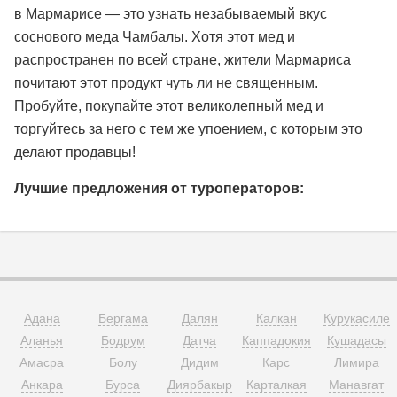
в Мармарисе — это узнать незабываемый вкус
соснового меда Чамбалы. Хотя этот мед и
распространен по всей стране, жители Мармариса
почитают этот продукт чуть ли не священным.
Пробуйте, покупайте этот великолепный мед и
торгуйтесь за него с тем же упоением, с которым это
делают продавцы!
Лучшие предложения от туроператоров:
Адана
Бергама
Далян
Калкан
Курукасиле
Аланья
Бодрум
Датча
Каппадокия
Кушадасы
Амасра
Болу
Дидим
Карс
Лимира
Анкара
Бурса
Диярбакыр
Карталкая
Манавгат