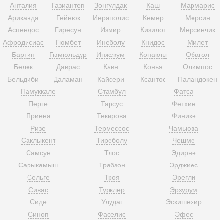
Анталия
Газиантеп
Зонгулдак
Каш
Мармарис
Ариканда
Гейнюк
Иераполис
Кемер
Мерсин
Аспендос
Гиресун
Измир
Кизилот
Мерсинчик
Афродисиас
Гюмбет
Инеболу
Книдос
Милет
Бартин
Гюмюльдур
Инжекум
Конаклы
Обагол
Белек
Даврас
Кавн
Конья
Олимпос
Бельдиби
Даламан
Кайсери
Ксантос
Паландокен
Памуккале
Стамбул
Фатса
Перге
Тарсус
Фетхие
Приена
Текирова
Финике
Ризе
Термессос
Чамьюва
Саклыкент
Тиреболу
Чешме
Самсун
Тлос
Эдирне
Сарыкамыш
Трабзон
Эрджиес
Сельге
Троя
Эрегли
Сивас
Турклер
Эрзурум
Сиде
Улудаг
Эскишехир
Синоп
Фаселис
Эфес